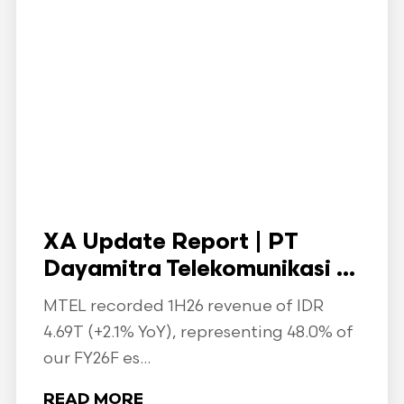
XA Update Report | PT
Dayamitra Telekomunikasi ...
MTEL recorded 1H26 revenue of IDR
4.69T (+2.1% YoY), representing 48.0% of
our FY26F es...
READ MORE