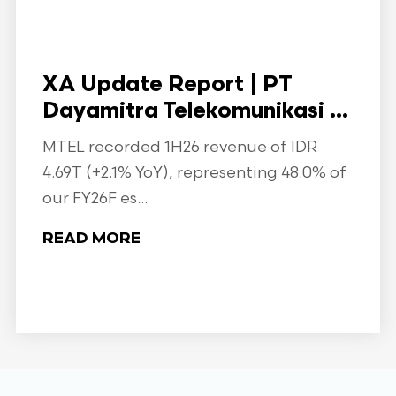
XA Update Report | PT
Dayamitra Telekomunikasi ...
MTEL recorded 1H26 revenue of IDR
4.69T (+2.1% YoY), representing 48.0% of
our FY26F es...
READ MORE