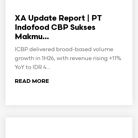
XA Update Report | PT
Indofood CBP Sukses
Makmu...
ICBP delivered broad-based volume
growth in 1H26, with revenue rising +11%
YoY to IDR 4...
READ MORE