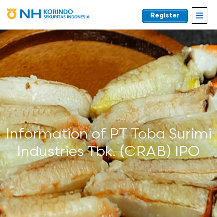
Register
EN
Information of PT Toba Surimi
Industries Tbk. (CRAB) IPO