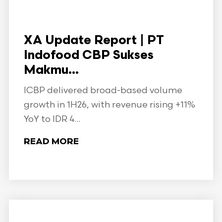
XA Update Report | PT
Indofood CBP Sukses
Makmu...
ICBP delivered broad-based volume
growth in 1H26, with revenue rising +11%
YoY to IDR 4...
READ MORE