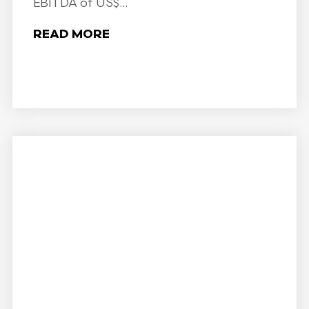
EBITDA of US$...
READ MORE