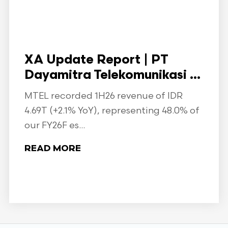
XA Update Report | PT
Dayamitra Telekomunikasi ...
MTEL recorded 1H26 revenue of IDR
4.69T (+2.1% YoY), representing 48.0% of
our FY26F es...
READ MORE