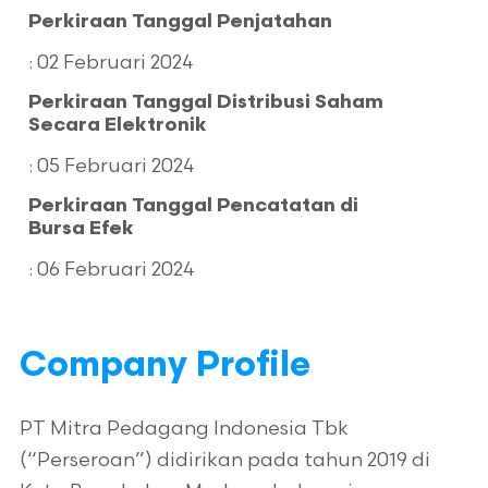
Perkiraan Tanggal Penjatahan
Electronic (e-IPO)
: 02 Februari 2024
Perkiraan Tanggal Distribusi Saham
Secara Elektronik
PT RHB SEKURITAS
INDONESIA
: 05 Februari 2024
Perkiraan Tanggal Pencatatan di
Kesanggupan Penuh (Full
Bursa Efek
Commitment)
: 06 Februari 2024
Company Profile
PT Mitra Pedagang Indonesia Tbk
(“Perseroan”) didirikan pada tahun 2019 di