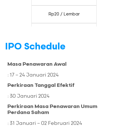
Rp20 / Lembar
Rp256 – Rp268 / Lembar
IPO Schedule
Nilai IPO
Masa Penawaran Awal
Metode IPO
: 17 – 24 Januari 2024
Perkiraan Tanggal Efektif
Penjamin Emisi
: 30 Januari 2024
Jenis Penjamin
Perkiraan Masa Penawaran Umum
Perdana Saham
Sebanyak-banyaknya
: 31 Januari – 02 Februari 2024
Rp83.750.000.000