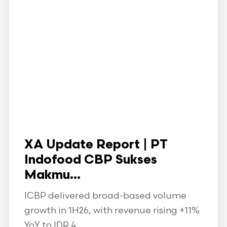
XA Update Report | PT
Indofood CBP Sukses
Makmu...
ICBP delivered broad-based volume
growth in 1H26, with revenue rising +11%
YoY to IDR 4...