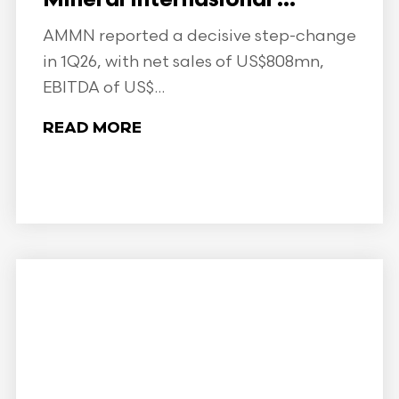
Mineral Internasional ...
AMMN reported a decisive step-change
in 1Q26, with net sales of US$808mn,
EBITDA of US$...
READ MORE