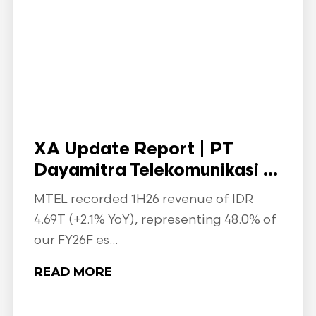
XA Update Report | PT
Dayamitra Telekomunikasi ...
MTEL recorded 1H26 revenue of IDR
4.69T (+2.1% YoY), representing 48.0% of
our FY26F es...
READ MORE