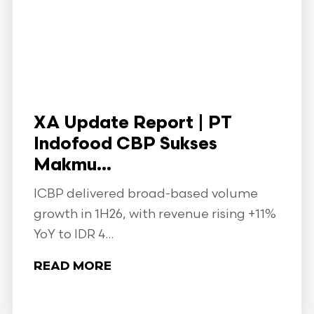
XA Update Report | PT
Indofood CBP Sukses
Makmu...
ICBP delivered broad-based volume
growth in 1H26, with revenue rising +11%
YoY to IDR 4...
READ MORE