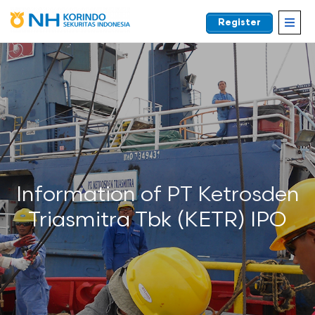
Register
EN
Information of PT Ketrosden
Triasmitra Tbk (KETR) IPO