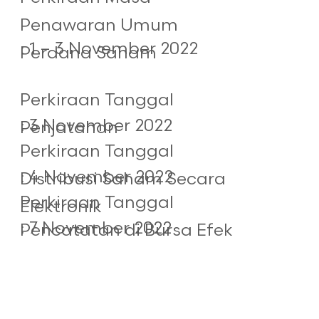
Penawaran Umum
: 1 – 3 November 2022
Perdana Saham
Perkiraan Tanggal
: 3 November 2022
Penjatahan
Perkiraan Tanggal
: 4 November 2022
Distribusi Saham Secara
Perkiraan Tanggal
Elektronik
: 7 November 2022
Pencatatan di Bursa Efek