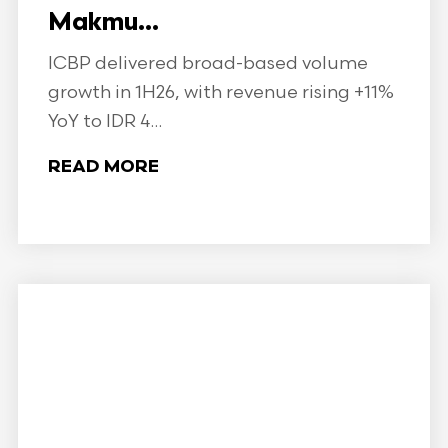
Makmu...
ICBP delivered broad-based volume
growth in 1H26, with revenue rising +11%
YoY to IDR 4...
READ MORE