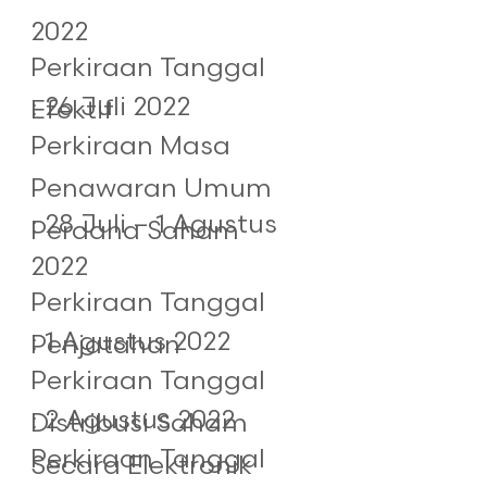
2022
Perkiraan Tanggal
: 26 Juli 2022
Efektif
Perkiraan Masa
Penawaran Umum
: 28 Juli – 1 Agustus
Perdana Saham
2022
Perkiraan Tanggal
: 1 Agustus 2022
Penjatahan
Perkiraan Tanggal
: 2 Agustus 2022
Distribusi Saham
Perkiraan Tanggal
Secara Elektronik