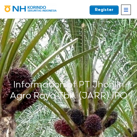
Register
EN
Information of PT Jhonlin
Agro Raya Tbk. (JARR) IPO