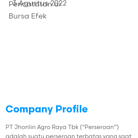
: 3 Agustus 2022
Pencatatan di
Bursa Efek
Company Profile
PT Jhonlin Agro Raya Tbk (“Perseroan”)
adalah suatu perseroan terbatas yang saat