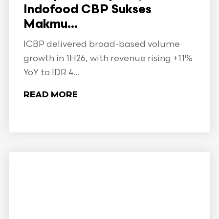
Indofood CBP Sukses
Makmu...
ICBP delivered broad-based volume
growth in 1H26, with revenue rising +11%
YoY to IDR 4...
READ MORE