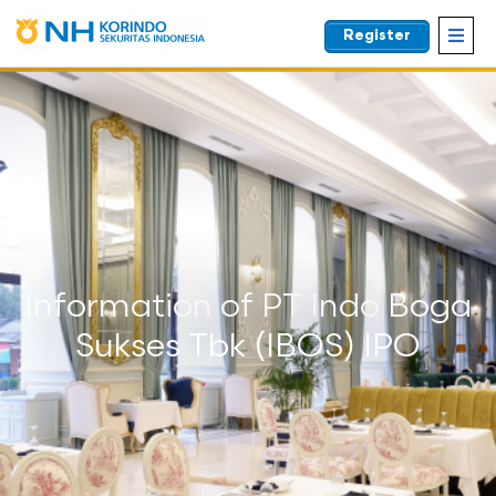
Register
EN
Information of PT Indo Boga
Sukses Tbk (IBOS) IPO