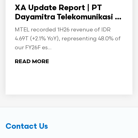
XA Update Report | PT
Dayamitra Telekomunikasi ...
MTEL recorded 1H26 revenue of IDR
4.69T (+2.1% YoY), representing 48.0% of
our FY26F es...
READ MORE
Contact Us