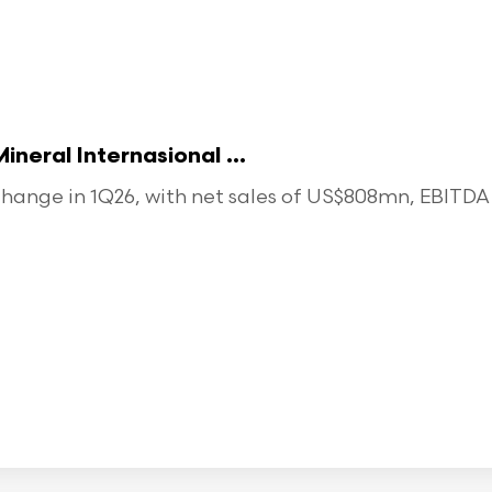
eral Internasional ...
ange in 1Q26, with net sales of US$808mn, EBITDA o