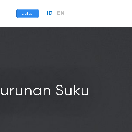
ID
EN
Daftar
nurunan Suku