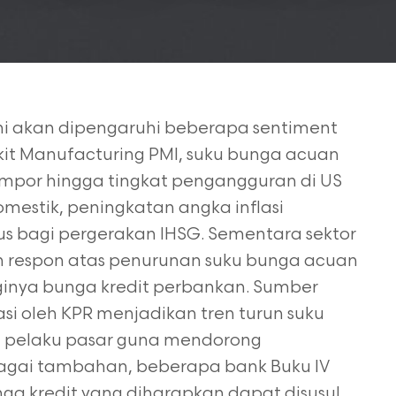
ni akan dipengaruhi beberapa sentiment
kit
Manufacturing PMI, suku bunga acuan
 Impor hingga tingkat pengangguran di US
 domestik, peningkatan angka inflasi
s bagi pergerakan IHSG. Sementara sektor
 respon atas penurunan suku bunga acuan
ginya bunga kredit perbankan.
Sumber
i oleh KPR menjadikan tren turun suku
h pelaku pasar guna
mendorong
bagai tambahan, beberapa bank Buku IV
ga kredit yang
diharapkan dapat disusul