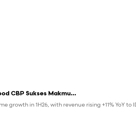
food CBP Sukses Makmu...
 growth in 1H26, with revenue rising +11% YoY to ID