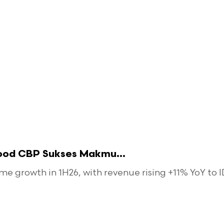
food CBP Sukses Makmu...
 growth in 1H26, with revenue rising +11% YoY to ID