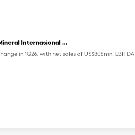
eral Internasional ...
ange in 1Q26, with net sales of US$808mn, EBITDA o