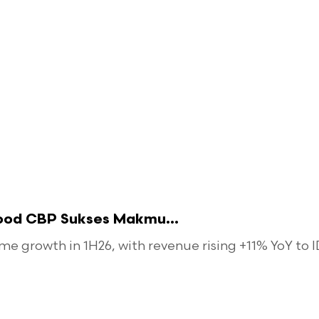
food CBP Sukses Makmu...
 growth in 1H26, with revenue rising +11% YoY to ID