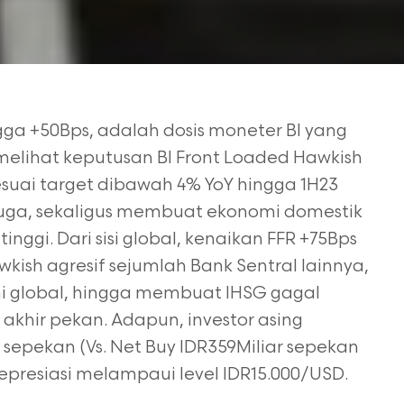
ga +50Bps, adalah dosis moneter BI yang
melihat keputusan BI Front Loaded Hawkish
sesuai target dibawah 4%
YoY hingga 1H23
juga, sekaligus membuat ekonomi domestik
inggi. Dari sisi global, kenaikan FFR +75Bps
wkish agresif
sejumlah Bank Sentral lainnya,
mi global, hingga membuat IHSG gagal
00 akhir pekan. Adapun, investor asing
 sepekan (Vs.
Net Buy IDR359Miliar sepekan
presiasi melampaui level IDR15.000/USD.