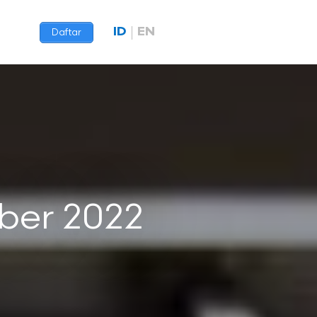
ID
EN
Daftar
ber 2022