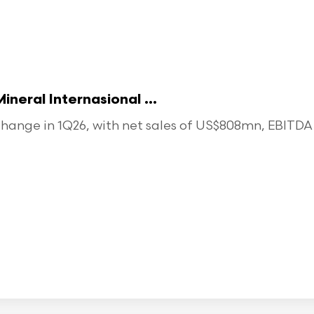
eral Internasional ...
ange in 1Q26, with net sales of US$808mn, EBITDA o