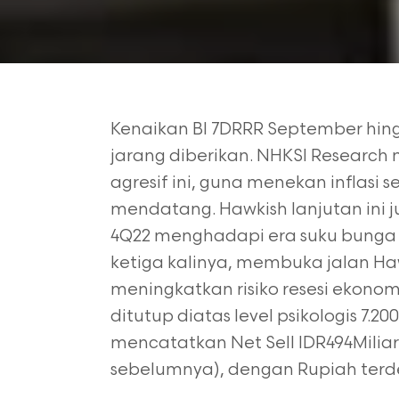
Kenaikan BI 7DRRR September hing
jarang diberikan. NHKSI
Research 
agresif ini, guna menekan inflasi 
mendatang. Hawkish lanjutan ini 
4Q22 menghadapi
era suku bunga t
ketiga kalinya, membuka jalan Ha
meningkatkan risiko resesi ekono
ditutup
diatas level psikologis 7.2
mencatatkan Net Sell IDR494Miliar
sebelumnya), dengan Rupiah terde