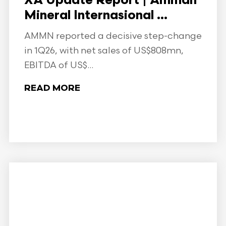
XA Update Report | Amman
Mineral Internasional ...
AMMN reported a decisive step-change
in 1Q26, with net sales of US$808mn,
EBITDA of US$...
READ MORE