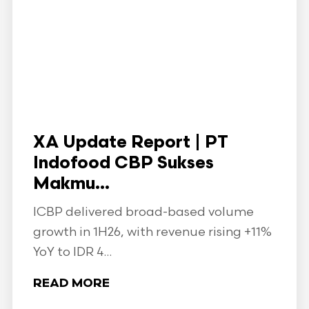
XA Update Report | PT
Indofood CBP Sukses
Makmu...
ICBP delivered broad-based volume
growth in 1H26, with revenue rising +11%
YoY to IDR 4...
READ MORE