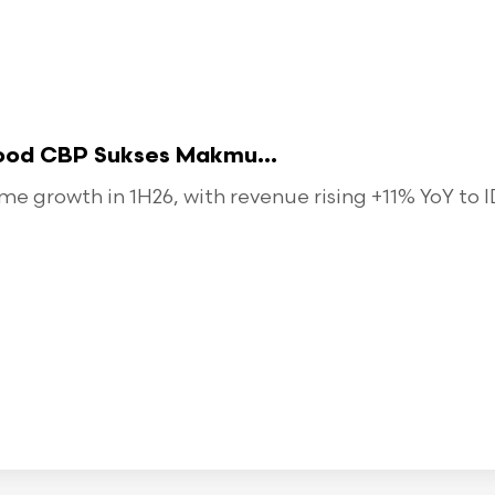
food CBP Sukses Makmu...
 growth in 1H26, with revenue rising +11% YoY to ID