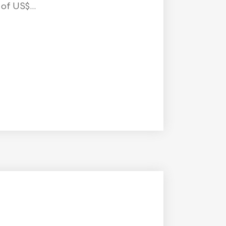
f US$...