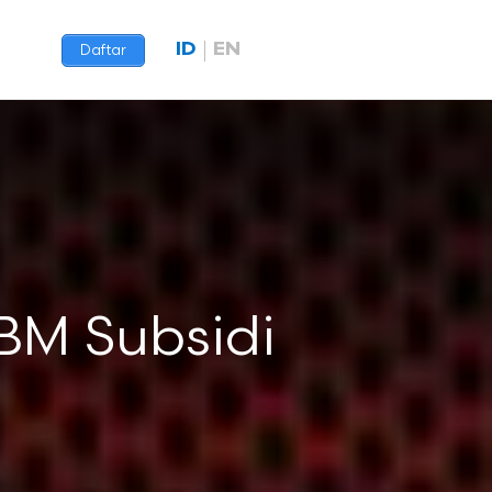
ID
EN
Daftar
BBM Subsidi