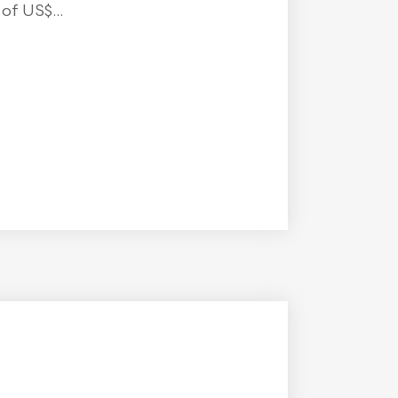
f US$...