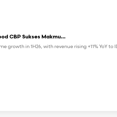
food CBP Sukses Makmu...
 growth in 1H26, with revenue rising +11% YoY to ID