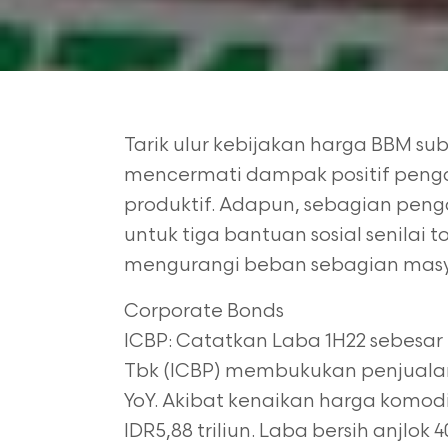
Tarik ulur kebijakan harga BBM sub
mencermati dampak positif pengal
produktif.
Adapun, sebagian penga
untuk tiga bantuan
sosial senilai 
mengurangi beban sebagian
masy
Corporate Bonds
ICBP: Catatkan Laba 1H22 sebesar 
Tbk
(ICBP) membukukan penjualan s
YoY. Akibat
kenaikan harga komodi
IDR5,88 triliun. Laba bersih
anjlok 4