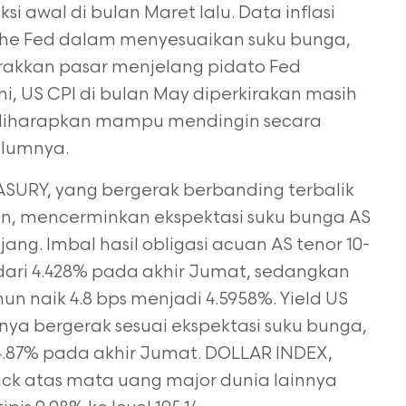
ksi awal di bulan Maret lalu. Data inflasi
The Fed dalam
menyesuaikan suku bunga,
akkan pasar menjelang pidato Fed
ni,
US CPI di bulan May diperkirakan masih
un diharapkan mampu mendingin secara
elumnya.
ASURY, yang bergerak berbanding terbalik
nin, mencerminkan
ekspektasi suku bunga AS
jang. Imbal hasil obligasi acuan AS tenor 10-
 dari 4.428% pada akhir Jumat, sedangkan
hun naik 4.8 bps menjadi 4.5958%. Yield US
anya bergerak sesuai ekspektasi suku bunga,
 4.87% pada akhir
Jumat. DOLLAR INDEX,
k atas mata uang major dunia lainnya