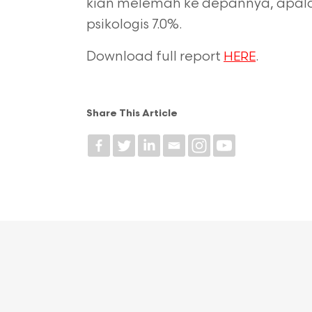
kian melemah ke depannya, apalagi
psikologis 7.0%.
Download full report
.
HERE
Share This Article