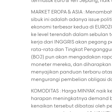
termasuk Euro & Yen Jepang, naik
MARKET EROPA & ASIA : Menambah 
sibuk ini adalah adanya issue polit
ekonomi terbesar kedua di EURO
ke level terendah dalam
sebulan t
kerja dari INGGRIS akan pegang p
rata-rata dan Tingkat Penganggur
(BOJ) pun akan mengadakan rapat 
moneter mereka, dan diharapkan
menyajikan panduan terbaru at
mengurangi pembelian obligasi d
KOMODITAS : Harga MINYAK naik ke 
harapan meningkatnya demand b
kenaikan tersebut dibatasi oleh p