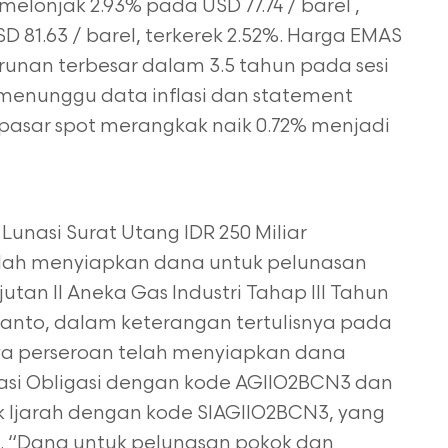
melonjak 2.93% pada USD 77.74 / barel ,
81.63 / barel, terkerek 2.52%. Harga EMAS
unan terbesar dalam 3.5 tahun pada sesi
 menunggu data inflasi
dan statement
 pasar spot merangkak naik 0.72% menjadi
Lunasi Surat Utang IDR 250 Miliar
telah menyiapkan dana untuk pelunasan
jutan II Aneka Gas Industri Tahap III Tahun
emijanto, dalam keterangan tertulisnya pada
wa perseroan telah menyiapkan dana
unasi Obligasi dengan kode AGIIO2BCN3 dan
uk Ijarah dengan kode SIAGIIO2BCN3, yang
4. “Dana untuk pelunasan pokok dan