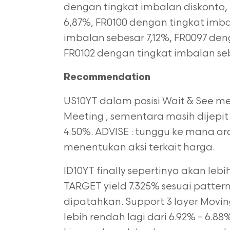
dengan tingkat imbalan diskonto,
6,87%, FR0100 dengan tingkat imb
imbalan sebesar 7,12%, FR0097 den
FR0102 dengan tingkat imbalan se
Recommendation
US10YT dalam posisi Wait & See m
Meeting , sementara masih dijepit
4.50%. ADVISE : tunggu ke mana ar
menentukan aksi terkait harga.
ID10YT finally sepertinya akan l
TARGET yield 7.325% sesuai patter
dipatahkan. Support 3 layer Movi
lebih rendah lagi dari 6.92% –
6.88%