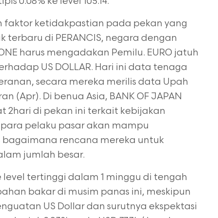
tipis 0.08% ke level 105.14.
faktor ketidakpastian pada pekan yang
ik terbaru di
PERANCIS, negara dengan
ZONE harus mengadakan Pemilu. EURO jatuh
erhadap US DOLLAR. Hari ini data tenaga
eranan, secara mereka merilis data Upah
an (Apr). Di benua Asia, BANK OF JAPAN
2hari di pekan ini terkait
kebijakan
 para pelaku pasar akan mampu
as bagaimana rencana
mereka untuk
alam jumlah besar.
level tertinggi dalam 1 minggu di tengah
ahan bakar di
musim panas ini, meskipun
enguatan US Dollar dan surutnya ekspektasi