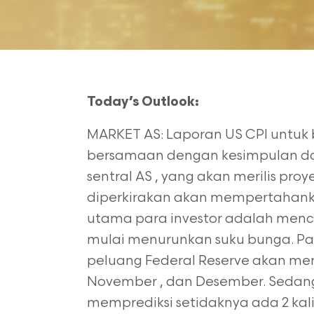
Today’s Outlook:
MARKET AS: Laporan US CPI untuk b
bersamaan dengan kesimpulan da
sentral AS , yang akan merilis proy
diperkirakan akan mempertahan
utama para investor adalah menca
mulai menurunkan
suku bunga. Pa
peluang Federal Reserve akan me
November , dan Desember. Seda
memprediksi setidaknya ada 2 k