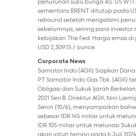
penurunan suku bunga
AS. US WTI 
sementara BRENT ditutup pada USD 
rebound setelah mengalami penur
sebelumnya, seiring para investor
kebijakan The Fed. Harga emas di
USD 2,309.15 / ounce.
Corporate News
Samator Indo (AGII) Siapkan Dana 
PT Samator Indo Gas Tbk. (AGII) 
Obligasi dan Sukuk Ijarah Berkelan
2021 Seri B. Direktur AGII, Nini Li
Senin (10/6), menyampaikan bah
sebesar IDR 145 miliar untuk mel
IDR 105 miliar untuk melunasi Suk
akan jatuh tempo pada 6 Juli 202