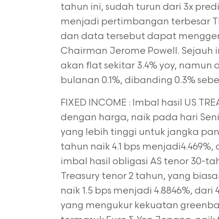
tahun ini, sudah turun dari 3x predi
menjadi pertimbangan terbesar 
dan data tersebut dapat mengger
Chairman Jerome Powell. Sejauh i
akan flat sekitar 3.4% yoy, nam
bulanan 0.1%,
dibanding 0.3% seb
FIXED INCOME : Imbal hasil US TRE
dengan harga, naik pada hari Se
yang lebih tinggi untuk jangka pan
tahun naik 4.1 bps menjadi
4.469%,
imbal hasil obligasi AS tenor 30-ta
Treasury tenor 2 tahun, yang bias
naik 1.5 bps menjadi 4.8846%, dari
yang mengukur kekuatan greenbac