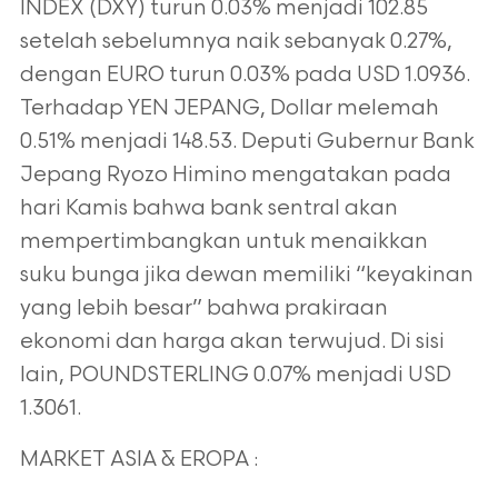
INDEX
(DXY) turun 0.03% menjadi 102.85
setelah sebelumnya naik sebanyak 0.27%,
dengan EURO turun 0.03% pada USD 1.0936.
Terhadap YEN JEPANG,
Dollar melemah
0.51% menjadi 148.53. Deputi Gubernur Bank
Jepang Ryozo Himino mengatakan pada
hari Kamis bahwa bank sentral akan
mempertimbangkan untuk menaikkan
suku bunga jika dewan memiliki “keyakinan
yang lebih besar” bahwa prakiraan
ekonomi dan harga akan
terwujud. Di sisi
lain, POUNDSTERLING 0.07% menjadi USD
1.3061.
MARKET ASIA & EROPA :