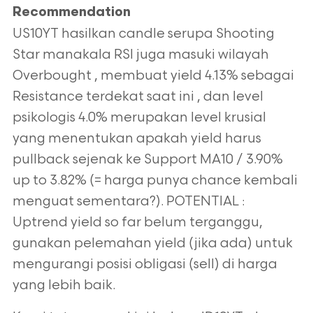
Recommendation
US10YT hasilkan candle serupa Shooting
Star manakala RSI juga masuki wilayah
Overbought , membuat yield 4.13% sebagai
Resistance
terdekat saat ini , dan level
psikologis 4.0% merupakan level krusial
yang menentukan apakah yield harus
pullback sejenak ke Support MA10 /
3.90%
up to 3.82% (= harga punya chance kembali
menguat sementara?). POTENTIAL :
Uptrend yield so far belum terganggu,
gunakan
pelemahan yield (jika ada) untuk
mengurangi posisi obligasi (sell) di harga
yang lebih baik.