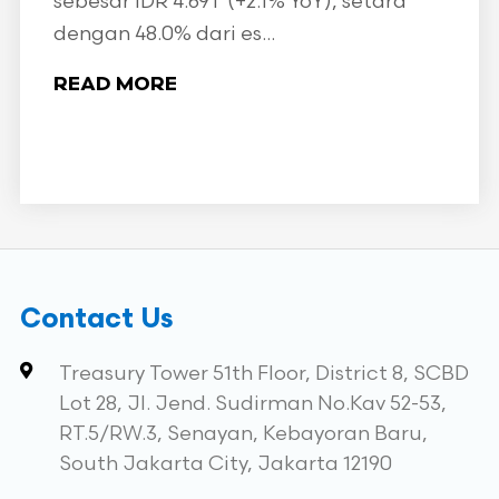
sebesar IDR 4.69T (+2.1% YoY), setara
dengan 48.0% dari es...
READ MORE
Contact Us
Treasury Tower 51th Floor, District 8, SCBD
Lot 28, Jl. Jend. Sudirman No.Kav 52-53,
RT.5/RW.3, Senayan, Kebayoran Baru,
South Jakarta City, Jakarta 12190