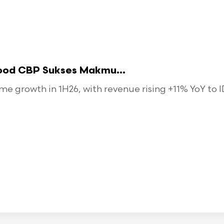
food CBP Sukses Makmu...
 growth in 1H26, with revenue rising +11% YoY to ID