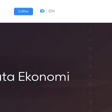
ID
EN
Daftar
ata Ekonomi