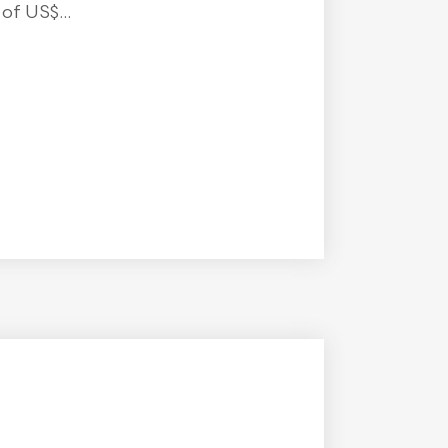
f US$...