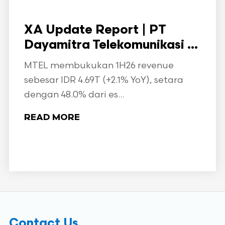
XA Update Report | PT
Dayamitra Telekomunikasi ...
MTEL membukukan 1H26 revenue
sebesar IDR 4.69T (+2.1% YoY), setara
dengan 48.0% dari es...
READ MORE
Contact Us