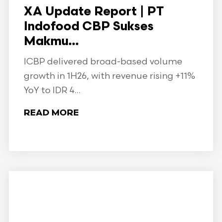
XA Update Report | PT
Indofood CBP Sukses
Makmu...
ICBP delivered broad-based volume
growth in 1H26, with revenue rising +11%
YoY to IDR 4...
READ MORE