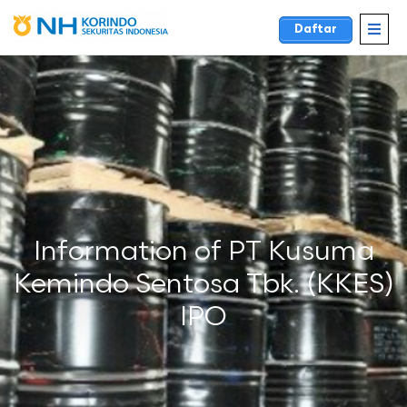
Daftar
Information of PT Kusuma
Kemindo Sentosa Tbk. (KKES)
IPO