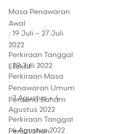
Masa Penawaran
Awal
: 19 Juli – 27 Juli
2022
Perkiraan Tanggal
: 29 Juli 2022
Efektif
Perkiraan Masa
Penawaran Umum
: 2 Agustus – 4
Perdana Saham
Agustus 2022
Perkiraan Tanggal
: 4 Agustus 2022
Penjatahan