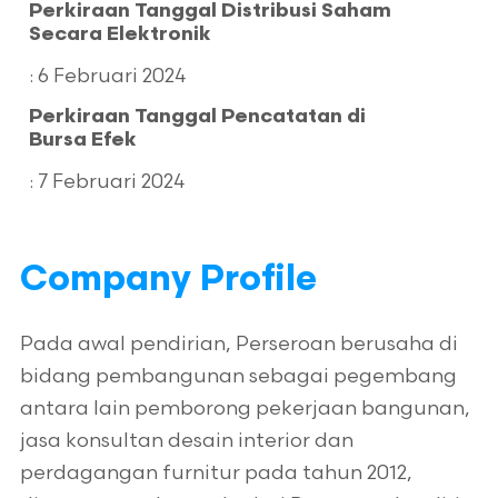
Perkiraan Tanggal Distribusi Saham
Secara Elektronik
PT MNC SEKURITAS
: 6 Februari 2024
Kesanggupan Penuh (Full
Perkiraan Tanggal Pencatatan di
Commitment)
Bursa Efek
: 7 Februari 2024
Company Profile
Pada awal pendirian, Perseroan berusaha di
bidang pembangunan sebagai pegembang
antara lain pemborong pekerjaan bangunan,
jasa konsultan desain interior dan
perdagangan furnitur pada tahun 2012,