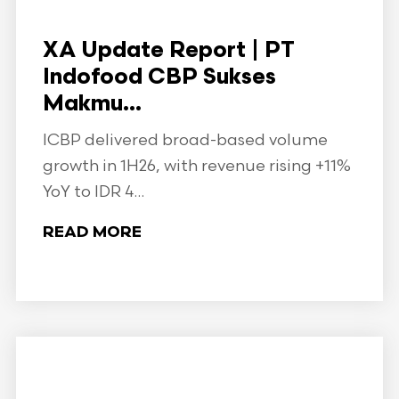
XA Update Report | PT
Indofood CBP Sukses
Makmu...
ICBP delivered broad-based volume
growth in 1H26, with revenue rising +11%
YoY to IDR 4...
READ MORE