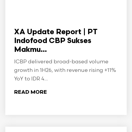
XA Update Report | PT
Indofood CBP Sukses
Makmu...
ICBP delivered broad-based volume
growth in 1H26, with revenue rising +11%
YoY to IDR 4...
READ MORE