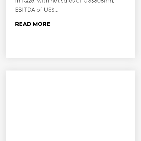
in 1Q26, with net sales of US$808mn,
EBITDA of US$...
READ MORE