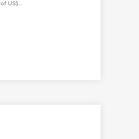
f US$...