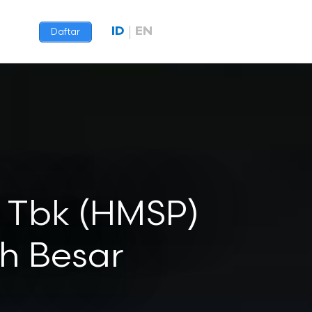
ID
EN
Daftar
 Tbk (HMSP)
ih Besar