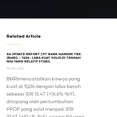
Related Article
XA UPDATE REPORT | PT BANK MANDIRI TBK.
(BMRI) – 1Q26 : LABA KUAT SOLID DI TENGAH
NIM YANG RELATIF STABIL
18 MEI 2026
BMRImencatatkan kinerja yang
kuat di 1Q26 dengan laba bersih
sebesar IDR 15.4T (+16.6% YoY),
ditopang oleh pertumbuhan
PPOP yang solid menjadi IDR
22.6T (+10.4% YoY), seiring NII yang