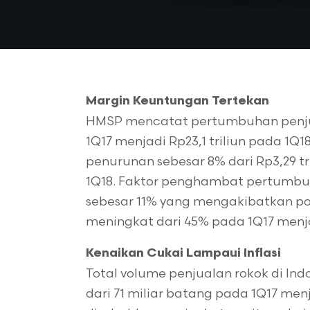
Margin Keuntungan Tertekan
HMSP mencatat pertumbuhan penjual
1Q17 menjadi Rp23,1 triliun pada 1
penurunan sebesar 8% dari Rp3,29 tr
1Q18. Faktor penghambat pertumbuh
sebesar 11% yang mengakibatkan po
meningkat dari 45% pada 1Q17 menja
Kenaikan Cukai Lampaui Inflasi
Total volume penjualan rokok di In
dari 71 miliar batang pada 1Q17 menj