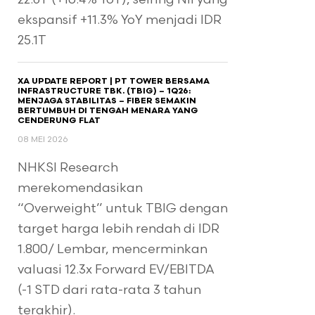
ekspansif +11.3% YoY menjadi IDR
25.1T
XA UPDATE REPORT | PT TOWER BERSAMA
INFRASTRUCTURE TBK. (TBIG) – 1Q26:
MENJAGA STABILITAS – FIBER SEMAKIN
BERTUMBUH DI TENGAH MENARA YANG
CENDERUNG FLAT
08 MEI 2026
NHKSI Research
merekomendasikan
“Overweight” untuk TBIG dengan
target harga lebih rendah di IDR
1.800/ Lembar, mencerminkan
valuasi 12.3x Forward EV/EBITDA
(-1 STD dari rata-rata 3 tahun
terakhir).