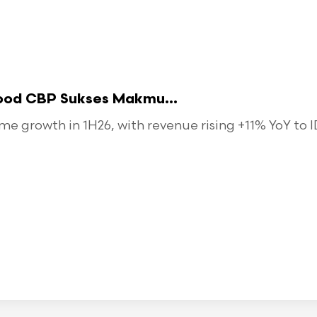
food CBP Sukses Makmu...
 growth in 1H26, with revenue rising +11% YoY to ID