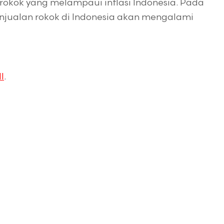
rokok yang melampaui inflasi Indonesia. Pada
njualan rokok di Indonesia akan mengalami
I
.