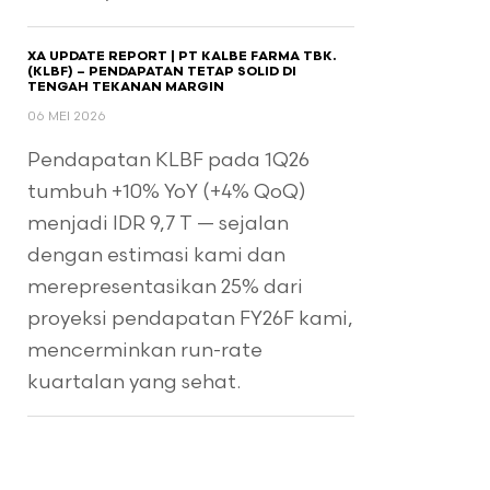
XA UPDATE REPORT | PT KALBE FARMA TBK.
(KLBF) – PENDAPATAN TETAP SOLID DI
TENGAH TEKANAN MARGIN
06 MEI 2026
Pendapatan KLBF pada 1Q26
tumbuh +10% YoY (+4% QoQ)
menjadi IDR 9,7 T — sejalan
dengan estimasi kami dan
merepresentasikan 25% dari
proyeksi pendapatan FY26F kami,
mencerminkan run-rate
kuartalan yang sehat.