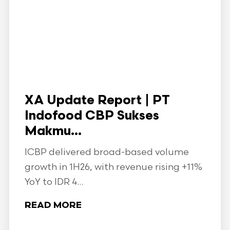
XA Update Report | PT
Indofood CBP Sukses
Makmu...
ICBP delivered broad-based volume
growth in 1H26, with revenue rising +11%
YoY to IDR 4...
READ MORE