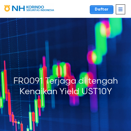
Daftar
FR0091 Terjaga di tengah
Kenaikan Yield UST10Y