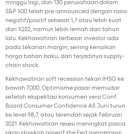
minggu lagi, dan 130 perusahaan
dalam
S&P 500 telah pre-announced dengan rasio
negatif/positif sebesar 1,7 atau
lebih kuat
dari 1Q22, namun lebih lemah dari tahun
lalu. Kekhawatiran terbesar
investor ada
pada tekanan margin, seiring kenaikan
harga bahan baku, dan
terjadinya supply-
chain shock.
Kekhawatiran soft recession tekan IHSG ke
bawah 7.000. Optimisme pasar
memudar
setelah ekspektasi konsumen versi Conf.
Board Consumer Confidence AS
Juni turun
ke level 98,7, atau terendah sejak Februari
2021. Kekhawatiran resesi
meningkat pasca
sikap Hawkish agresif the Fed memerangi