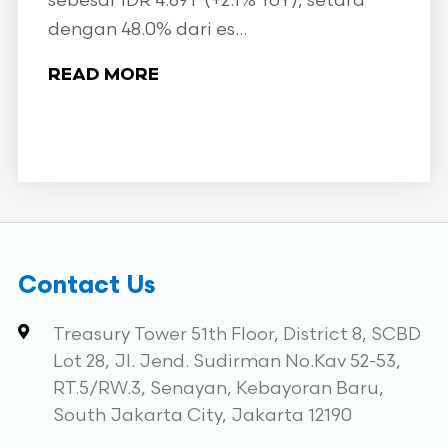
sebesar IDR 4.69T (+2.1% YoY), setara
dengan 48.0% dari es...
READ MORE
Contact Us
Treasury Tower 51th Floor, District 8, SCBD
Lot 28, Jl. Jend. Sudirman No.Kav 52-53,
RT.5/RW.3, Senayan, Kebayoran Baru,
South Jakarta City, Jakarta 12190