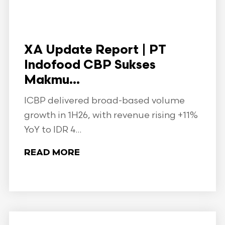
XA Update Report | PT
Indofood CBP Sukses
Makmu...
ICBP delivered broad-based volume
growth in 1H26, with revenue rising +11%
YoY to IDR 4...
READ MORE