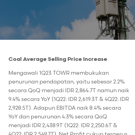
Coal Average Selling Price Increase
Mengawali 1Q23 TOWR membukukan
penurunan pendapatan, yaitu sebesar 2.2%
secara QoQ menjadi IDR 2,864.7T namun naik
9.4% secara YoY (1Q22: IDR 2,619.3T & 4Q22: IDR
2,928.5T). Adapun EBITDA naik 8.4% secara
YoY dan penurunan 4.3% secara QoQ
menjadi IDR 2,438.9T (1Q22: IDR 2,250.6T &
4Q22: IDR 2,549.7T). Net Profit cukup tergerus