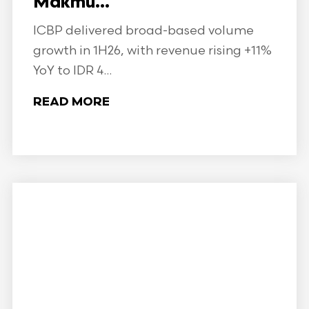
Makmu...
ICBP delivered broad-based volume
growth in 1H26, with revenue rising +11%
YoY to IDR 4...
READ MORE