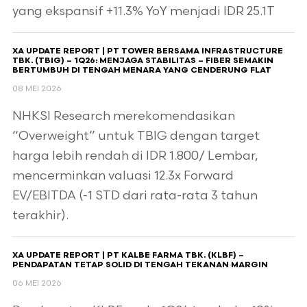
yang ekspansif +11.3% YoY menjadi IDR 25.1T
XA UPDATE REPORT | PT TOWER BERSAMA INFRASTRUCTURE
TBK. (TBIG) – 1Q26: MENJAGA STABILITAS – FIBER SEMAKIN
BERTUMBUH DI TENGAH MENARA YANG CENDERUNG FLAT
08 MEI 2026
NHKSI Research merekomendasikan
“Overweight” untuk TBIG dengan target
harga lebih rendah di IDR 1.800/ Lembar,
mencerminkan valuasi 12.3x Forward
EV/EBITDA (-1 STD dari rata-rata 3 tahun
terakhir).
XA UPDATE REPORT | PT KALBE FARMA TBK. (KLBF) –
PENDAPATAN TETAP SOLID DI TENGAH TEKANAN MARGIN
06 MEI 2026