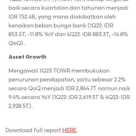
baik secara kuartalan dan tahunan menjadi
IDR 752.4B, yang mana diakibatkan oleh
kenaikan beban bunga bank (1Q22: IDR
853.5T, -11.8% YoY dan 4Q22: IDR 883.3T, -14.8%
QoQ)..
Asset Growth
Mengawali 1Q23 TOWR membukukan
penurunan pendapatan, yaitu sebesar 2.2%
secara QoQ menjadi IDR 2,864.7T namun naik
9.4% secara YoY (1Q22: IDR 2,619.3T & 4Q22: IDR
2,928.5T).
Download full report
HERE
.