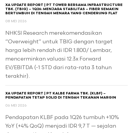
XA UPDATE REPORT | PT TOWER BERSAMA INFRASTRUCTURE
TBK. (TBIG) – 1Q26: MENJAGA STABILITAS – FIBER SEMAKIN
BERTUMBUH DI TENGAH MENARA YANG CENDERUNG FLAT
08 MEI 2026
NHKSI Research merekomendasikan
“Overweight” untuk TBIG dengan target
harga lebih rendah di IDR 1.800/ Lembar,
mencerminkan valuasi 12.3x Forward
EV/EBITDA (-1 STD dari rata-rata 3 tahun
terakhir).
XA UPDATE REPORT | PT KALBE FARMA TBK. (KLBF) –
PENDAPATAN TETAP SOLID DI TENGAH TEKANAN MARGIN
06 MEI 2026
Pendapatan KLBF pada 1Q26 tumbuh +10%
YoY (+4% QoQ) menjadi IDR 9,7 T — sejalan