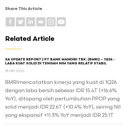
Share This Article
Related Article
XA UPDATE REPORT | PT BANK MANDIRI TBK. (BMRI) – 1Q26 :
LABA KUAT SOLID DI TENGAH NIM YANG RELATIF STABIL
18 MEI 2026
BMRImencatatkan kinerja yang kuat di 1Q26
dengan laba bersih sebesar IDR 15.4T (+16.6%
YoY), ditopang oleh pertumbuhan PPOP yang
solid menjadi IDR 22.6T (+10.4% YoY), seiring NII
yang ekspansif +11.3% YoY menjadi IDR 25.1T