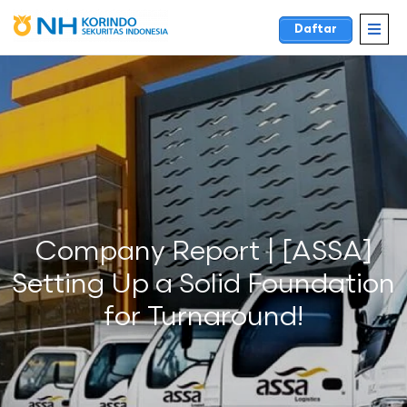
Daftar
Company Report | [ASSA]
Setting Up a Solid Foundation
for Turnaround!