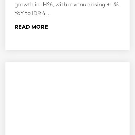
growth in 1H26, with revenue rising +11%
YoY to IDR 4...
READ MORE