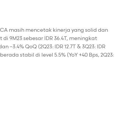
 BBCA masih mencetak kinerja yang solid dan
di 9M23 sebesar IDR 36.4T, meningkat
dan –3.4% QoQ (2Q23: IDR 12.7T & 3Q23: IDR
erada stabil di level 5.5% (YoY +40 Bps, 2Q23: