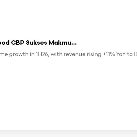
food CBP Sukses Makmu...
 growth in 1H26, with revenue rising +11% YoY to ID