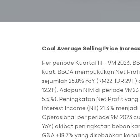
Coal Average Selling Price Increa
Per periode Kuartal III – 9M 2023,
kuat. BBCA membukukan Net Profit 
sejumlah 25.8% YoY (9M22: IDR 29T) 
12.2T). Adapun NIM di periode 9M23 b
5.5%). Peningkatan Net Profit yang
Interest Income (NII) 21.3% menjadi
Operasional per periode 9M 2023 
YoY) akibat peningkatan beban kar
G&A +18.7% yang disebabkan kenaik