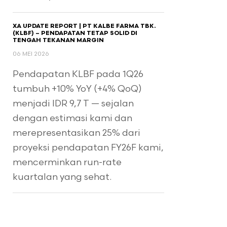
XA UPDATE REPORT | PT KALBE FARMA TBK.
(KLBF) – PENDAPATAN TETAP SOLID DI
TENGAH TEKANAN MARGIN
06 MEI 2026
Pendapatan KLBF pada 1Q26
tumbuh +10% YoY (+4% QoQ)
menjadi IDR 9,7 T — sejalan
dengan estimasi kami dan
merepresentasikan 25% dari
proyeksi pendapatan FY26F kami,
mencerminkan run-rate
kuartalan yang sehat.