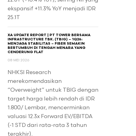
ekspansif +11.3% YoY menjadi IDR
25.1T
XA UPDATE REPORT | PT TOWER BERSAMA
INFRASTRUCTURE TBK. (TBIG) – 1Q26:
MENJAGA STABILITAS – FIBER SEMAKIN
BERTUMBUH DI TENGAH MENARA YANG
CENDERUNG FLAT
08 MEI 2026
NHKSI Research
merekomendasikan
“Overweight” untuk TBIG dengan
target harga lebih rendah di IDR
1.800/ Lembar, mencerminkan
valuasi 12.3x Forward EV/EBITDA
(-1 STD dari rata-rata 3 tahun
terakhir).