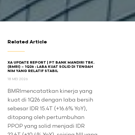
Related Article
XA UPDATE REPORT | PT BANK MANDIRI TBK.
(BMRI) – 1Q26 : LABA KUAT SOLID DI TENGAH
NIM YANG RELATIF STABIL
18 MEI 2026
BMRImencatatkan kinerja yang
kuat di 1Q26 dengan laba bersih
sebesar IDR 15.4T (+16.6% YoY),
ditopang oleh pertumbuhan
PPOP yang solid menjadi IDR
22.6T (+10.4% YoY), seiring NII yang