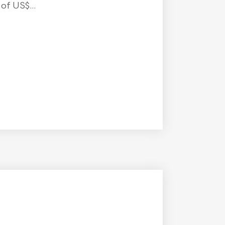
f US$...