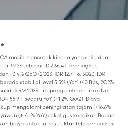
se
 BBCA masih mencetak kinerja yang solid dan
di 9M23 sebesar IDR 36.4T, meningkat
dan –3.4% QoQ (2Q23: IDR 12.7T & 3Q23: IDR
erada stabil di level 5.5% (YoY +40 Bps, 2Q23:
 solid di 9M 2023 ditopang oleh kenaikan Net
 IDR 55.9 T secara YoY (+1.2% QoQ). Biaya
cukup mengalami peningkatan tajam (+16.6%
yawan (+14.1% YoY) sekaligus kenaikan Beban
an biaya untuk infrastruktur telekomunikasi