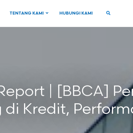
TENTANG KAMI
HUBUNGI KAMI
eport | [BBCA] P
di Kredit, Perform