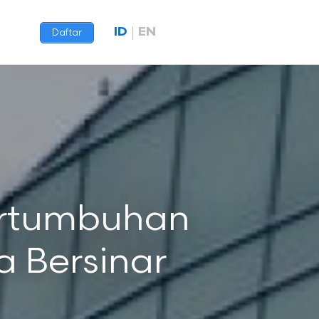
ID
EN
Daftar
ertumbuhan
a Bersinar