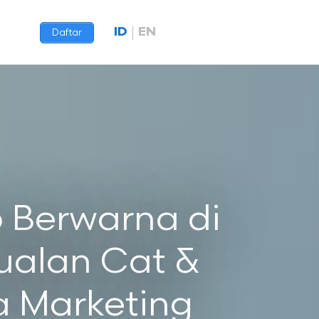
ID
EN
Daftar
 Berwarna di
ualan Cat &
a Marketing