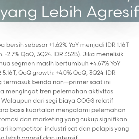
yang Lebih Agresif
bersih sebesar +1.62% YoY menjadi IDR 1.16T
h: -2.7% QoQ, 3Q24: IDR 352B). Jika menelisik
emua segmen masih bertumbuh +4.67% YoY
R 5.16T, QoQ growth: +4.0% QoQ, 3Q24: IDR
ang termasuk benda non—primer saat ini
nya mengingat tren pelemahan aktivitas
 Walaupun dari segi biaya COGS relatif
 secara basis kuartalan mengalami pelemahan
omosi dan marketing yang cukup signifikan.
dari kompetitor industri cat dan pelapis yang
lebih agresif dan intensif.