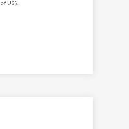
f US$...