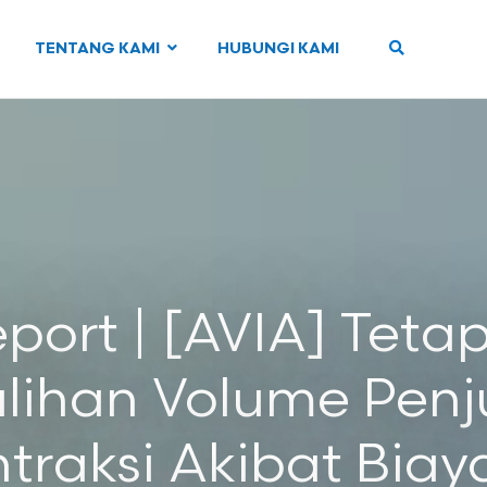
TENTANG KAMI
HUBUNGI KAMI
ort | [AVIA] Tetap
lihan Volume Penj
traksi Akibat Biay