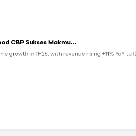
food CBP Sukses Makmu...
 growth in 1H26, with revenue rising +11% YoY to ID