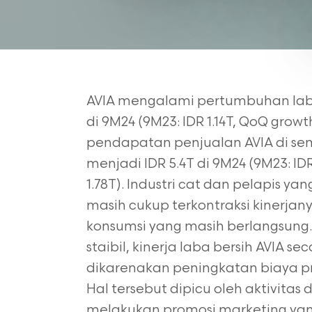
AVIA mengalami pertumbuhan laba 
di 9M24 (9M23: IDR 1.14T, QoQ growt
pendapatan penjualan AVIA di s
menjadi IDR 5.4T di 9M24 (9M23: ID
1.78T). Industri cat dan pelapis y
masih cukup terkontraksi kinerja
konsumsi yang masih berlangsung.
staibil, kinerja laba bersih AVIA
dikarenakan peningkatan biaya pr
Hal tersebut dipicu oleh aktivitas 
melakukan promosi marketing yang 