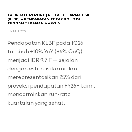
XA UPDATE REPORT | PT KALBE FARMA TBK.
(KLBF) – PENDAPATAN TETAP SOLID DI
TENGAH TEKANAN MARGIN
06 MEI 2026
Pendapatan KLBF pada 1Q26
tumbuh +10% YoY (+4% QoQ)
menjadi IDR 9,7 T — sejalan
dengan estimasi kami dan
merepresentasikan 25% dari
proyeksi pendapatan FY26F kami,
mencerminkan run-rate
kuartalan yang sehat.