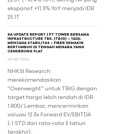
ekspansif +11.3% YoY menjadi IDR
25.1T
XA UPDATE REPORT | PT TOWER BERSAMA
INFRASTRUCTURE TBK. (TBIG) – 1Q26:
MENJAGA STABILITAS – FIBER SEMAKIN
BERTUMBUH DI TENGAH MENARA YANG
CENDERUNG FLAT
08 MEI 2026
NHKSI Research
merekomendasikan
“Overweight” untuk TBIG dengan
target harga lebih rendah di IDR
1.800/ Lembar, mencerminkan
valuasi 12.3x Forward EV/EBITDA
(-1 STD dari rata-rata 3 tahun
terakhir).