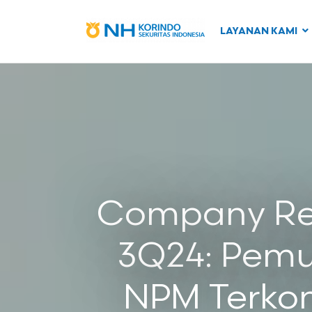
LAYANAN KAMI
Company Rep
3Q24: Pemu
NPM Terkon