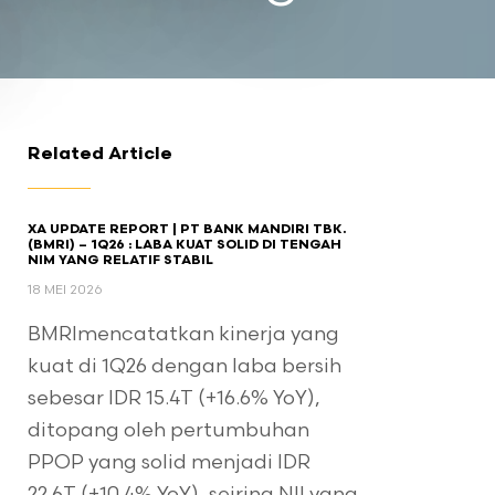
Related Article
XA UPDATE REPORT | PT BANK MANDIRI TBK.
(BMRI) – 1Q26 : LABA KUAT SOLID DI TENGAH
NIM YANG RELATIF STABIL
18 MEI 2026
BMRImencatatkan kinerja yang
kuat di 1Q26 dengan laba bersih
sebesar IDR 15.4T (+16.6% YoY),
ditopang oleh pertumbuhan
PPOP yang solid menjadi IDR
22.6T (+10.4% YoY), seiring NII yang