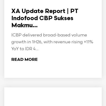
XA Update Report | PT
Indofood CBP Sukses
Makmu...
ICBP delivered broad-based volume
growth in 1H26, with revenue rising +11%
YoY to IDR 4...
READ MORE