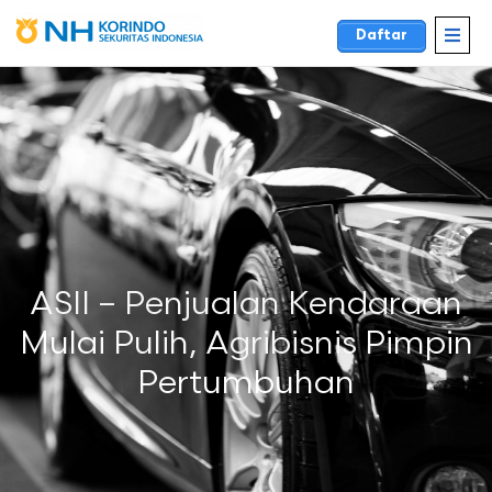
Daftar
ASII – Penjualan Kendaraan
Mulai Pulih, Agribisnis Pimpin
Pertumbuhan