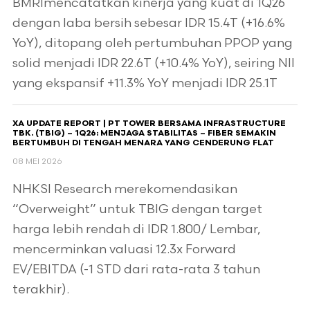
BMRImencatatkan kinerja yang kuat di 1Q26
dengan laba bersih sebesar IDR 15.4T (+16.6%
YoY), ditopang oleh pertumbuhan PPOP yang
solid menjadi IDR 22.6T (+10.4% YoY), seiring NII
yang ekspansif +11.3% YoY menjadi IDR 25.1T
XA UPDATE REPORT | PT TOWER BERSAMA INFRASTRUCTURE
TBK. (TBIG) – 1Q26: MENJAGA STABILITAS – FIBER SEMAKIN
BERTUMBUH DI TENGAH MENARA YANG CENDERUNG FLAT
08 MEI 2026
NHKSI Research merekomendasikan
“Overweight” untuk TBIG dengan target
harga lebih rendah di IDR 1.800/ Lembar,
mencerminkan valuasi 12.3x Forward
EV/EBITDA (-1 STD dari rata-rata 3 tahun
terakhir).