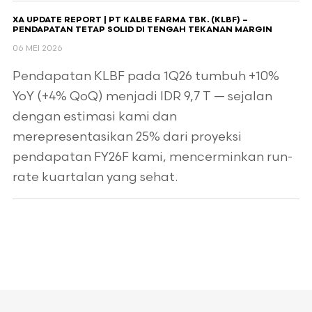
XA UPDATE REPORT | PT KALBE FARMA TBK. (KLBF) –
PENDAPATAN TETAP SOLID DI TENGAH TEKANAN MARGIN
06 MEI 2026
Pendapatan KLBF pada 1Q26 tumbuh +10%
YoY (+4% QoQ) menjadi IDR 9,7 T — sejalan
dengan estimasi kami dan
merepresentasikan 25% dari proyeksi
pendapatan FY26F kami, mencerminkan run-
rate kuartalan yang sehat.