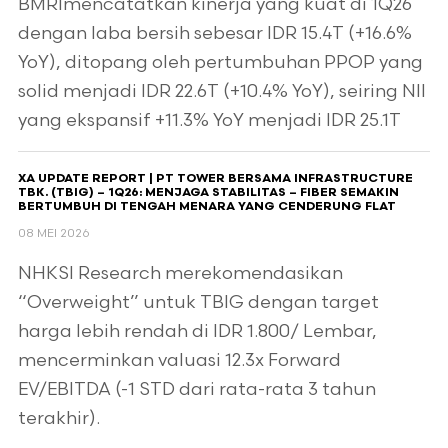
BMRImencatatkan kinerja yang kuat di 1Q26
dengan laba bersih sebesar IDR 15.4T (+16.6%
YoY), ditopang oleh pertumbuhan PPOP yang
solid menjadi IDR 22.6T (+10.4% YoY), seiring NII
yang ekspansif +11.3% YoY menjadi IDR 25.1T
XA UPDATE REPORT | PT TOWER BERSAMA INFRASTRUCTURE
TBK. (TBIG) – 1Q26: MENJAGA STABILITAS – FIBER SEMAKIN
BERTUMBUH DI TENGAH MENARA YANG CENDERUNG FLAT
08 MEI 2026
NHKSI Research merekomendasikan
“Overweight” untuk TBIG dengan target
harga lebih rendah di IDR 1.800/ Lembar,
mencerminkan valuasi 12.3x Forward
EV/EBITDA (-1 STD dari rata-rata 3 tahun
terakhir).