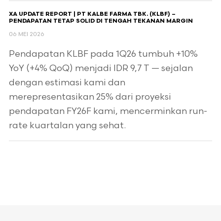
XA UPDATE REPORT | PT KALBE FARMA TBK. (KLBF) –
PENDAPATAN TETAP SOLID DI TENGAH TEKANAN MARGIN
06 MEI 2026
Pendapatan KLBF pada 1Q26 tumbuh +10%
YoY (+4% QoQ) menjadi IDR 9,7 T — sejalan
dengan estimasi kami dan
merepresentasikan 25% dari proyeksi
pendapatan FY26F kami, mencerminkan run-
rate kuartalan yang sehat.