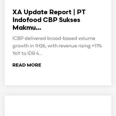
XA Update Report | PT
Indofood CBP Sukses
Makmu...
ICBP delivered broad-based volume
growth in 1H26, with revenue rising +11%
YoY to IDR 4...
READ MORE