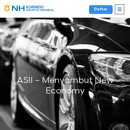
Daftar
ASII – Menyambut New
Economy