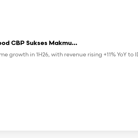
food CBP Sukses Makmu...
 growth in 1H26, with revenue rising +11% YoY to ID