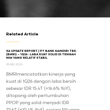
Related Article
XA UPDATE REPORT | PT BANK MANDIRI TBK.
(BMRI) – 1Q26 : LABA KUAT SOLID DI TENGAH
NIM YANG RELATIF STABIL
18 MEI 2026
BMRImencatatkan kinerja yang
kuat di 1Q26 dengan laba bersih
sebesar IDR 15.4T (+16.6% YoY),
ditopang oleh pertumbuhan
PPOP yang solid menjadi IDR
22.6T (+10.4% YoY), seiring NII yang