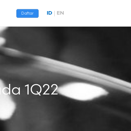
ID
EN
Daftar
pada 1Q22