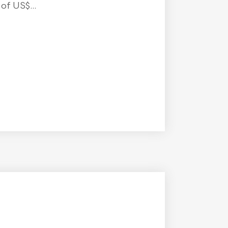
f US$...