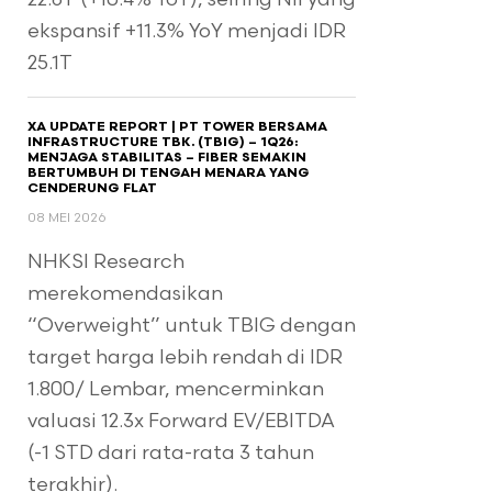
ekspansif +11.3% YoY menjadi IDR
25.1T
XA UPDATE REPORT | PT TOWER BERSAMA
INFRASTRUCTURE TBK. (TBIG) – 1Q26:
MENJAGA STABILITAS – FIBER SEMAKIN
BERTUMBUH DI TENGAH MENARA YANG
CENDERUNG FLAT
08 MEI 2026
NHKSI Research
merekomendasikan
“Overweight” untuk TBIG dengan
target harga lebih rendah di IDR
1.800/ Lembar, mencerminkan
valuasi 12.3x Forward EV/EBITDA
(-1 STD dari rata-rata 3 tahun
terakhir).