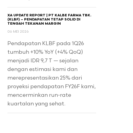
XA UPDATE REPORT | PT KALBE FARMA TBK.
(KLBF) – PENDAPATAN TETAP SOLID DI
TENGAH TEKANAN MARGIN
06 MEI 2026
Pendapatan KLBF pada 1Q26
tumbuh +10% YoY (+4% QoQ)
menjadi IDR 9,7 T — sejalan
dengan estimasi kami dan
merepresentasikan 25% dari
proyeksi pendapatan FY26F kami,
mencerminkan run-rate
kuartalan yang sehat.