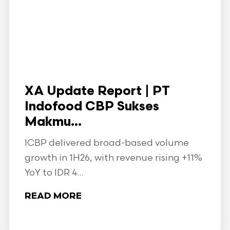
XA Update Report | PT
Indofood CBP Sukses
Makmu...
ICBP delivered broad-based volume
growth in 1H26, with revenue rising +11%
YoY to IDR 4...
READ MORE