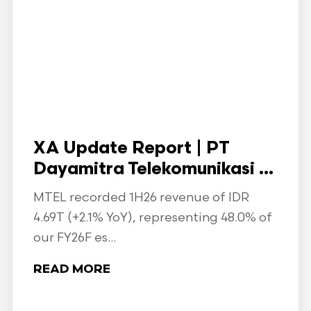
XA Update Report | PT
Dayamitra Telekomunikasi ...
MTEL recorded 1H26 revenue of IDR
4.69T (+2.1% YoY), representing 48.0% of
our FY26F es...
READ MORE