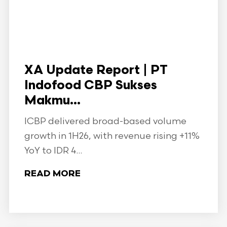
XA Update Report | PT
Indofood CBP Sukses
Makmu...
ICBP delivered broad-based volume
growth in 1H26, with revenue rising +11%
YoY to IDR 4...
READ MORE