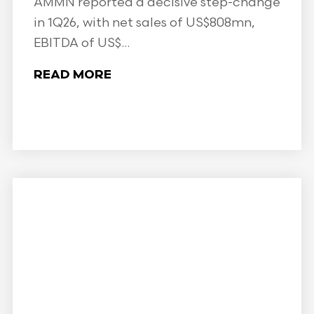
AMMN reported a decisive step-change
in 1Q26, with net sales of US$808mn,
EBITDA of US$...
READ MORE