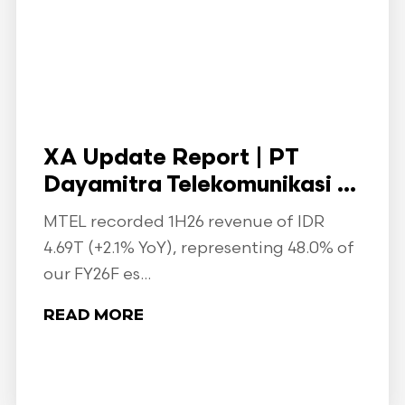
XA Update Report | PT
Dayamitra Telekomunikasi ...
MTEL recorded 1H26 revenue of IDR
4.69T (+2.1% YoY), representing 48.0% of
our FY26F es...
READ MORE