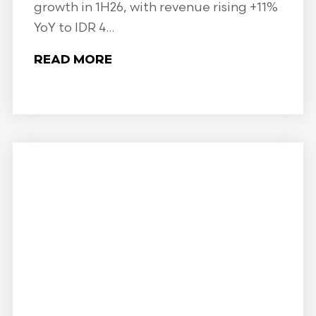
growth in 1H26, with revenue rising +11%
YoY to IDR 4...
READ MORE