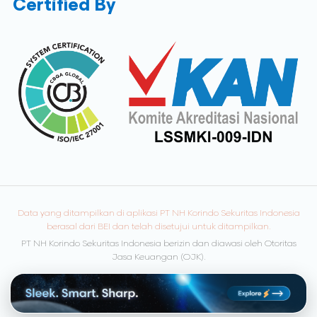
Certified By
Data yang ditampilkan di aplikasi PT NH Korindo Sekuritas Indonesia
berasal dari BEI dan telah disetujui untuk ditampilkan.
PT NH Korindo Sekuritas Indonesia berizin dan diawasi oleh Otoritas
Jasa Keuangan (OJK).
© Copyright 2026 NH Korindo Sekuritas. All rights reserved.