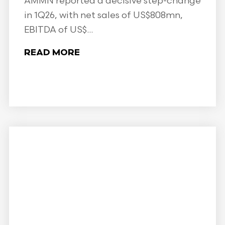
AMMN reported a decisive step-change
in 1Q26, with net sales of US$808mn,
EBITDA of US$...
READ MORE