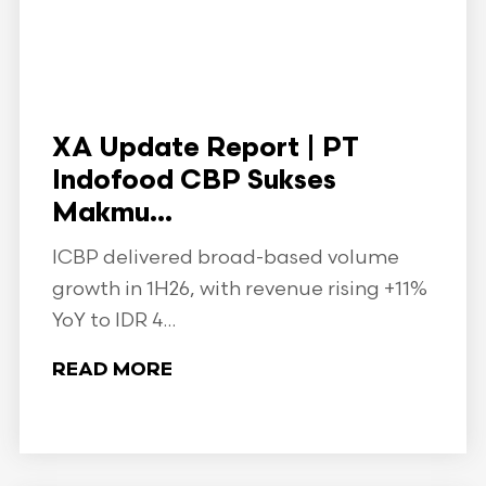
XA Update Report | PT
Indofood CBP Sukses
Makmu...
ICBP delivered broad-based volume
growth in 1H26, with revenue rising +11%
YoY to IDR 4...
READ MORE