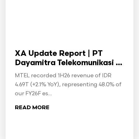
XA Update Report | PT
Dayamitra Telekomunikasi ...
MTEL recorded 1H26 revenue of IDR
4.69T (+2.1% YoY), representing 48.0% of
our FY26F es...
READ MORE