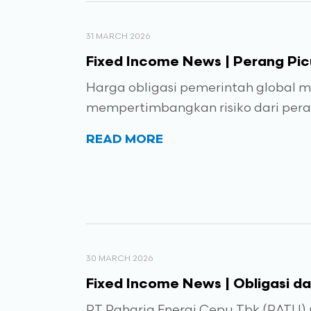
31 MARCH 2026
Fixed Income News | Perang Picu
Harga obligasi pemerintah global m
mempertimbangkan risiko dari pera
READ MORE
30 MARCH 2026
Fixed Income News | Obligasi d
PT Raharja Energi Cepu Tbk (RATU)