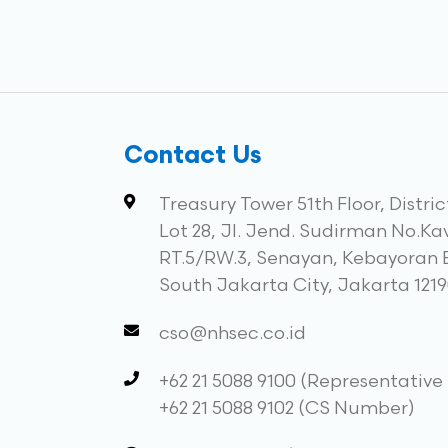
Contact Us
Treasury Tower 51th Floor, Distri
Lot 28, Jl. Jend. Sudirman No.Kav
RT.5/RW.3, Senayan, Kebayoran 
South Jakarta City, Jakarta 121
cso@nhsec.co.id
+62 21 5088 9100 (Representativ
+62 21 5088 9102 (CS Number)