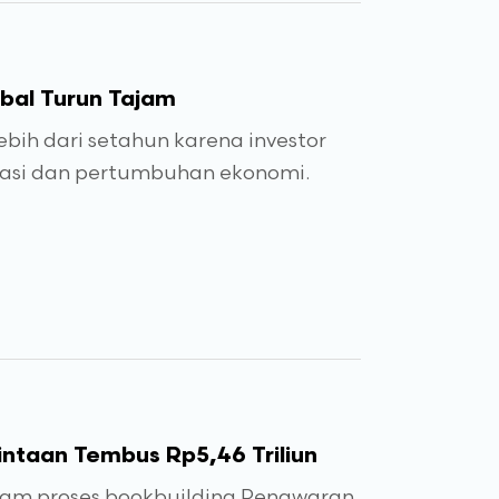
obal Turun Tajam
bih dari setahun karena investor
lasi dan pertumbuhan ekonomi.
intaan Tembus Rp5,46 Triliun
lam proses bookbuilding Penawaran