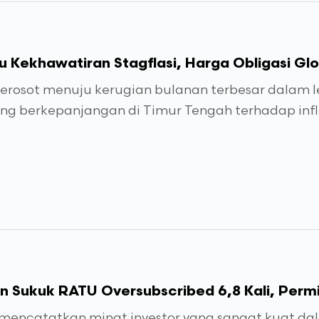
 Kekhawatiran Stagflasi, Harga Obligasi Gl
erosot menuju kerugian bulanan terbesar dalam le
ng berkepanjangan di Timur Tengah terhadap inf
an Sukuk RATU Oversubscribed 6,8 Kali, Perm
 mencatatkan minat investor yang sangat kuat da