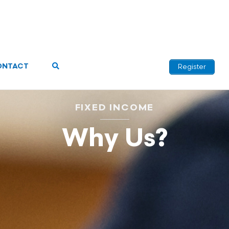
ONTACT
Register
FIXED INCOME
Why Us?