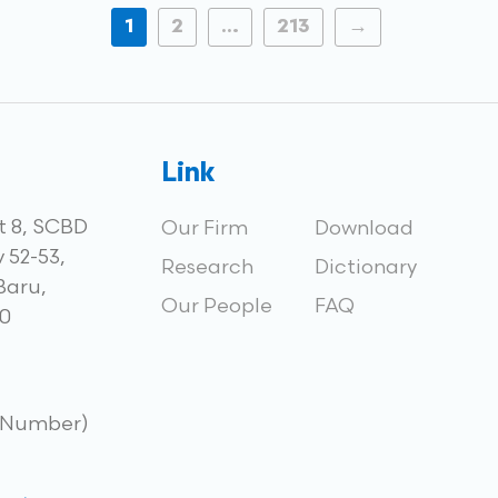
1
2
…
213
→
Link
ct 8, SCBD
Our Firm
Download
 52-53,
Research
Dictionary
Baru,
Our People
FAQ
90
e Number)