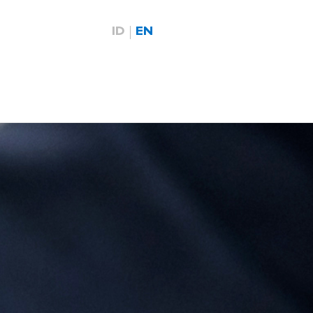
ID
EN